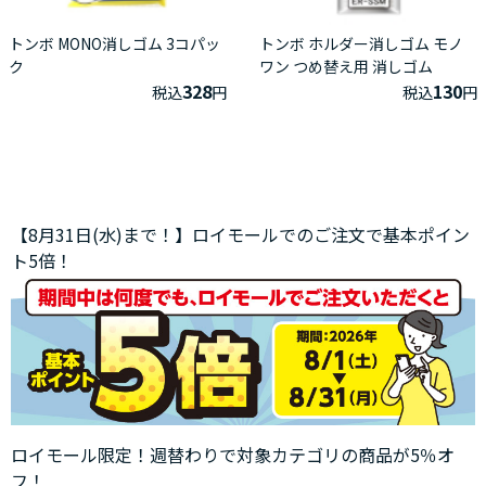
トンボ MONO消しゴム 3コパッ
トンボ ホルダー消しゴム モノ
ク
ワン つめ替え用 消しゴム
328
130
税込
円
税込
円
【8月31日(水)まで！】ロイモールでのご注文で基本ポイン
ト5倍！
ロイモール限定！週替わりで対象カテゴリの商品が5％オ
フ！