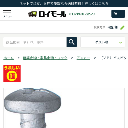
ネットで注文、お店で受取なら送料無料！詳しくはこちら
メニュー
宅配便
受取方法
ゲスト様
ホーム
>
建築金物・家具金物・フック
>
アンカー
>
（ＶＰ）ビスピタ