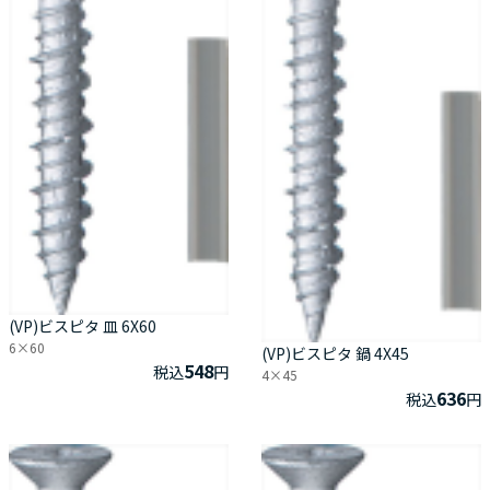
(VP)ビスピタ 皿 6X60
6×60
(VP)ビスピタ 鍋 4X45
548
税込
円
4×45
636
税込
円