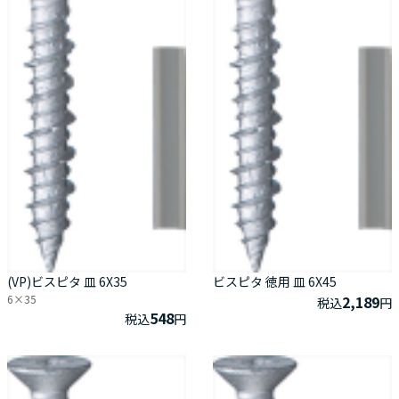
(VP)ビスピタ 皿 6X35
ビスピタ 徳用 皿 6X45
6×35
2,189
税込
円
548
税込
円