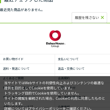
最近見た商品がありません。
履歴を残さない
お買い物ガイド
支払いについて
送料・発送について
返品・交換について
よくあるご質問
会員規約
当サイトではWebサイトの利便性向上およびコンテンツの最適な
特定商取引法に基づく表示
お問い合わせ
提供を目的としてCookieを使用しています。
トラッキング目的でCookieを使用していません。
サイトのご利用について
個人情報保護方針
サイトの閲覧を継続された場合、Cookieの利用に同意したものと
いたします。
大和ハウスグループ
企業情報
詳細については
プライバシーポリシー
をご確認ください。