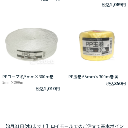
1,089
税込
円
PPロープ 約5mm×300m巻
PP玉巻 65mm×300m巻 黄
5mm×300m
350
税込
円
1,010
税込
円
【8月31日(水)まで！】ロイモールでのご注文で基本ポイン