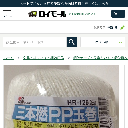
ネットで注文、お店で受取なら送料無料！詳しくはこちら
メニュー
宅配便
受取方法
ゲスト様
ホーム
>
文具・オフィス・梱包用品
>
梱包テープ・荷造りひも・梱包資材