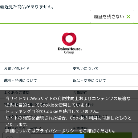
最近見た商品がありません。
履歴を残さない
お買い物ガイド
支払いについて
送料・発送について
返品・交換について
よくあるご質問
会員規約
当サイトではWebサイトの利便性向上およびコンテンツの最適な
特定商取引法に基づく表示
お問い合わせ
提供を目的としてCookieを使用しています。
トラッキング目的でCookieを使用していません。
サイトのご利用について
個人情報保護方針
サイトの閲覧を継続された場合、Cookieの利用に同意したものと
いたします。
大和ハウスグループ
企業情報
詳細については
プライバシーポリシー
をご確認ください。