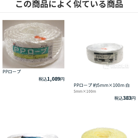
この商品によく似ている商品
PPロープ
1,089
税込
円
PPロープ 約5mm×100m 白
5mm×100m
383
税込
円