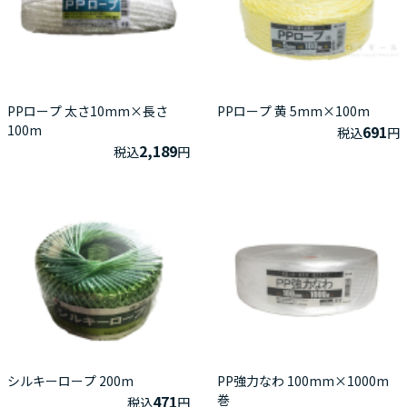
PPロープ 太さ10mm×長さ
PPロープ 黄 5mm×100m
100m
691
税込
円
2,189
税込
円
シルキーロープ 200m
PP強力なわ 100mm×1000m
471
巻
税込
円