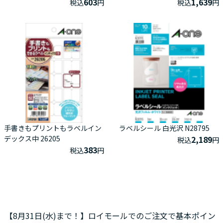
603
1,639
税込
円
税込
円
手書きもプリントもラベルイン
ラベルシール 白光沢 N28795
デックス中 26205
2,189
税込
円
383
税込
円
【8月31日(水)まで！】ロイモールでのご注文で基本ポイン