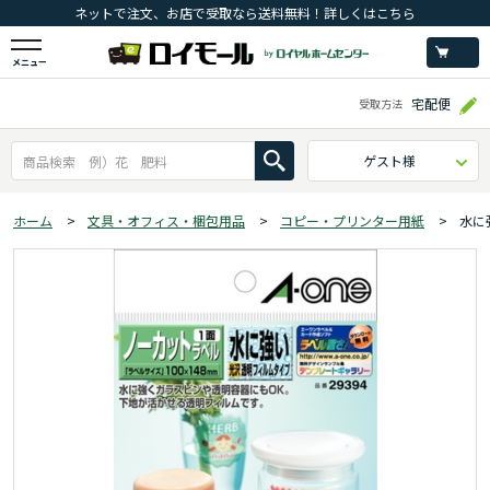
ネットで注文、お店で受取なら送料無料！詳しくはこちら
メニュー
宅配便
受取方法
ゲスト様
ホーム
>
文具・オフィス・梱包用品
>
コピー・プリンター用紙
>
水に