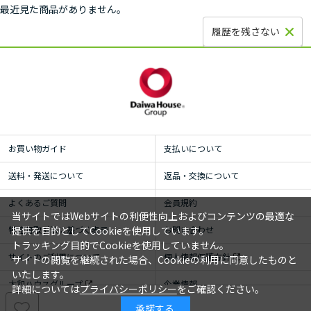
最近見た商品がありません。
履歴を残さない
お買い物ガイド
支払いについて
送料・発送について
返品・交換について
よくあるご質問
会員規約
当サイトではWebサイトの利便性向上およびコンテンツの最適な
特定商取引法に基づく表示
お問い合わせ
提供を目的としてCookieを使用しています。
トラッキング目的でCookieを使用していません。
サイトのご利用について
個人情報保護方針
サイトの閲覧を継続された場合、Cookieの利用に同意したものと
いたします。
大和ハウスグループ
企業情報
詳細については
プライバシーポリシー
をご確認ください。
承諾する