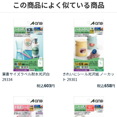
この商品によく似ている商品
葉書サイズラベル耐水光沢白
きれいにシール光沢紙 ノーカッ
29334
ト 29301
603
658
税込
円
税込
円