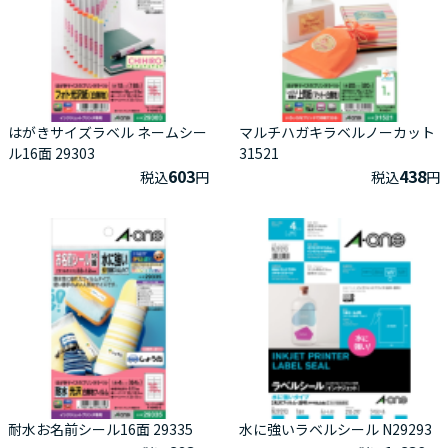
はがきサイズラベル ネームシー
マルチハガキラベルノーカット
ル16面 29303
31521
603
438
税込
円
税込
円
耐水お名前シール16面 29335
水に強いラベルシール N29293