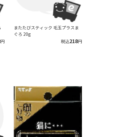
ろ
またたびスティック 毛玉プラスま
ぐろ 20g
8
218
円
税込
円