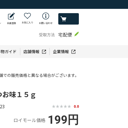
お気に入り
ン
会員登録
お問い合わせ
宅配便
受取方法
い物ガイド
店舗情報
企業情報
舗での販売価格と異なる場合がございます。
つお味１５ｇ
23
0.0
199円
ロイモール価格