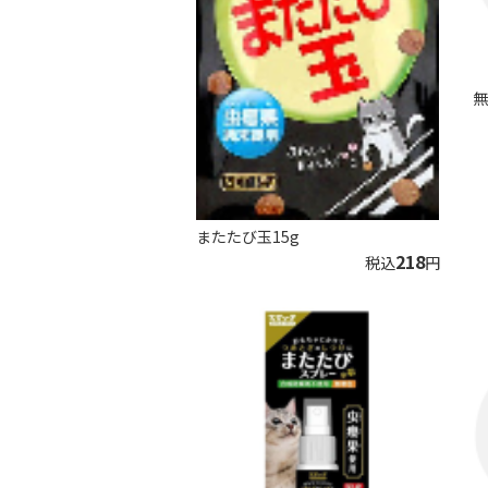
無
またたび玉15g
218
税込
円