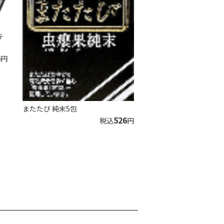
キ
6
円
またたび 純末5包
526
税込
円