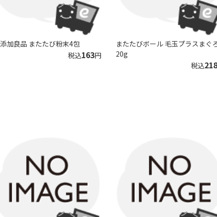
添加良品 またたび粉末4包
またたびボール 毛玉プラスまぐ
163
20g
税込
円
21
税込