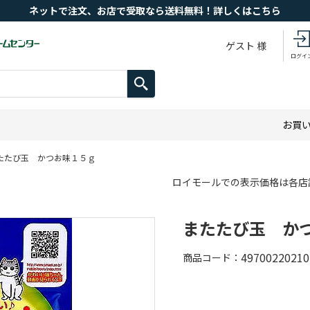
ネットで注文、お店で受取なら送料無料！詳しくはこちら
ゲスト 様
ログイ
お買
たたび玉 かつお味１５ｇ
ロイモールでの表示価格は各店
またたび玉 か
49700220210
商品コード