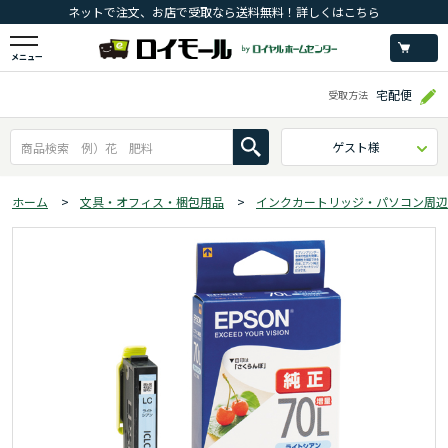
ネットで注文、お店で受取なら送料無料！詳しくはこちら
メニュー
宅配便
受取方法
ゲスト様
ホーム
>
文具・オフィス・梱包用品
>
インクカートリッジ・パソコン周辺