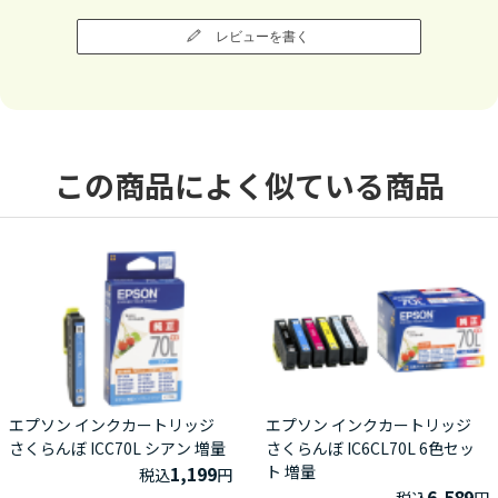
レビューを書く
この商品によく似ている商品
エプソン インクカートリッジ
エプソン インクカートリッジ
さくらんぼ ICC70L シアン 増量
さくらんぼ IC6CL70L 6色セッ
1,199
ト 増量
税込
円
6,589
税込
円