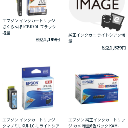
エプソン インクカートリッジ
さくらんぼ ICBK70L ブラック
増量
純正インクカニ ライトシアン増
1,199
税込
円
量
1,529
税込
円
エプソン インクカートリッジ
エプソン 純正インクカートリッ
クマノミL KUI-LC-L ライトシア
ジ カメ 増量6色パック KAM-