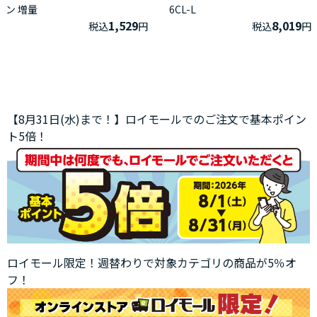
ン 増量
6CL-L
1,529
8,019
税込
円
税込
円
【8月31日(水)まで！】ロイモールでのご注文で基本ポイン
ト5倍！
ロイモール限定！週替わりで対象カテゴリの商品が5％オ
フ！