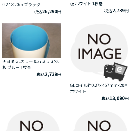
板 ホワイト 1枚巻
0.27×20m ブラック
2,739
税込
円
26,290
税込
円
チヨダ GLカラー 0.27ミリ 3×6
板 ブルー 1枚巻
2,739
税込
円
GLコイル約0.27x 457mmx20M
ホワイト
13,090
税込
円