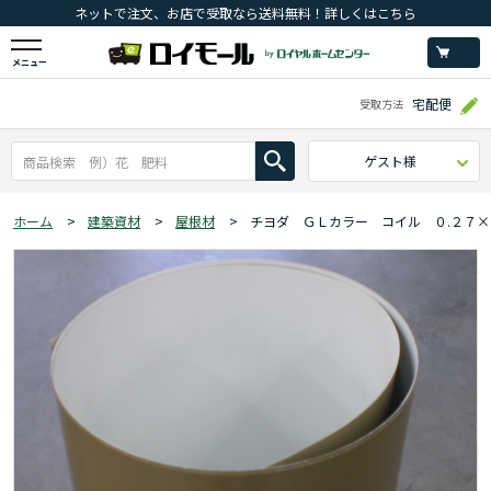
ネットで注文、お店で受取なら送料無料！詳しくはこちら
メニュー
宅配便
受取方法
ゲスト様
ホーム
>
建築資材
>
屋根材
>
チヨダ ＧＬカラー コイル ０.２７