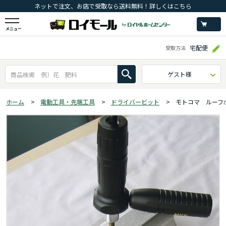
ネットで注文、お店で受取なら送料無料！詳しくはこちら
メニュー
宅配便
受取方法
ゲスト様
ホーム
>
電動工具・先端工具
>
ドライバービット
>
モトコマ ルーフ