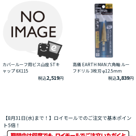
カバールーフ用ビス山座 STキ
高儀 EARTH MAN 六角軸 ルー
ャップ 6X115
フドリル 3枚刃 φ12.5mm
2,519
3,839
税込
円
税込
円
【8月31日(水)まで！】ロイモールでのご注文で基本ポイン
ト5倍！