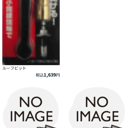
ルーフビット
1,639
税込
円