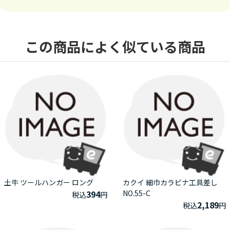
この商品によく似ている商品
土牛 ツールハンガー ロング
カクイ 細巾カラビナ工具差し
394
NO.55-C
税込
円
2,189
税込
円