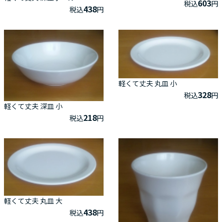
603
税込
円
438
税込
円
軽くて丈夫 丸皿 小
328
税込
円
軽くて丈夫 深皿 小
218
税込
円
軽くて丈夫 丸皿 大
438
税込
円