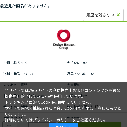
最近見た商品がありません。
履歴を残さない
お買い物ガイド
支払いについて
送料・発送について
返品・交換について
よくあるご質問
会員規約
当サイトではWebサイトの利便性向上およびコンテンツの最適な
特定商取引法に基づく表示
お問い合わせ
提供を目的としてCookieを使用しています。
トラッキング目的でCookieを使用していません。
サイトのご利用について
個人情報保護方針
サイトの閲覧を継続された場合、Cookieの利用に同意したものと
いたします。
大和ハウスグループ
企業情報
詳細については
プライバシーポリシー
をご確認ください。