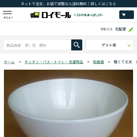
ネットで注文、お店で受取なら送料無料！詳しくはこちら
メニュー
宅配便
受取方法
ゲスト様
ホーム
>
キッチン・バス・トイレ・洗濯用品
>
和食器
>
軽くて丈夫 