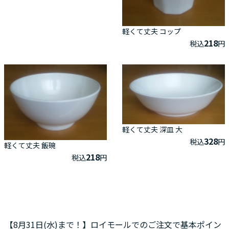
軽くて丈夫 コップ
218
税込
円
軽くて丈夫 深皿 大
328
税込
円
軽くて丈夫 飯碗
218
税込
円
【8月31日(水)まで！】ロイモールでのご注文で基本ポイン