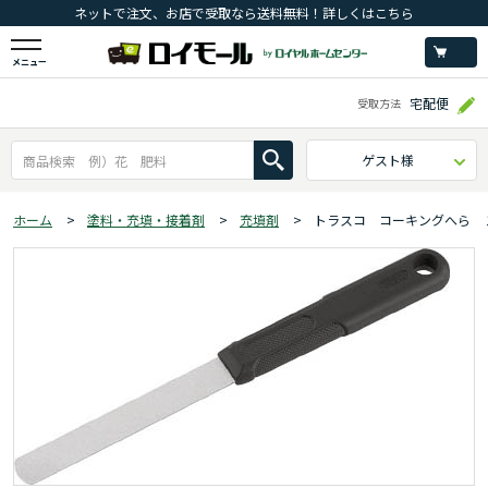
ネットで注文、お店で受取なら送料無料！詳しくはこちら
メニュー
宅配便
受取方法
ゲスト様
ホーム
>
塗料・充填・接着剤
>
充填剤
>
トラスコ コーキングへら 