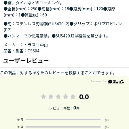
●壁、タイルなどのコーキング。
●全長(mm)：250●刃幅(mm)：18●刃長(mm)：120●刃厚
(mm)：1●質量(g)：60
●刃：ステンレス刃物鋼(SUS420J2)●グリップ：ポリプロピレン
(PP)
●ハンマーでの使用厳禁。●SUS420J2は磁気を帯びます。
メーカー：トラスコ中山
品番・型番：TS604
ユーザーレビュー
この商品に対するあなたのレビューを投稿することができます。
0.0
0
レビュー件数：
件
★
5
(0)
★
4
(0)