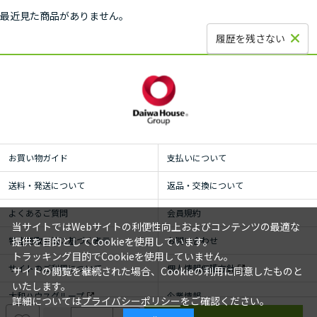
最近見た商品がありません。
履歴を残さない
お買い物ガイド
支払いについて
送料・発送について
返品・交換について
よくあるご質問
会員規約
当サイトではWebサイトの利便性向上およびコンテンツの最適な
特定商取引法に基づく表示
お問い合わせ
提供を目的としてCookieを使用しています。
トラッキング目的でCookieを使用していません。
サイトのご利用について
個人情報保護方針
サイトの閲覧を継続された場合、Cookieの利用に同意したものと
いたします。
大和ハウスグループ
企業情報
詳細については
プライバシーポリシー
をご確認ください。