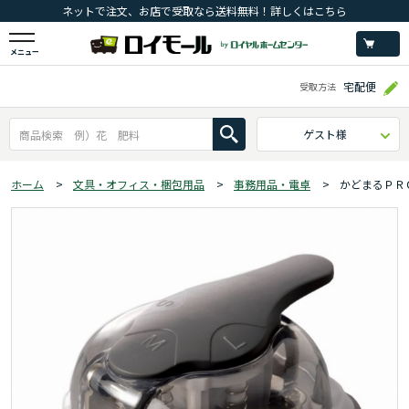
ネットで注文、お店で受取なら送料無料！詳しくはこちら
メニュー
宅配便
受取方法
ゲスト様
ホーム
>
文具・オフィス・梱包用品
>
事務用品・電卓
>
かどまるＰＲ