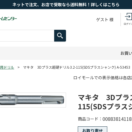
ネットで注文、お店で受取なら送料無料！詳しくはこちら
ゲスト 様
ログイ
お買
用ドリル
>
マキタ 3Dプラス超硬ドリル3.2-115(SDSプラスシャンク) A-53453
ロイモールでの表示価格は各店
マキタ 3Dプラス
115(SDSプラスシ
00883814118
商品コード
お取り寄せ