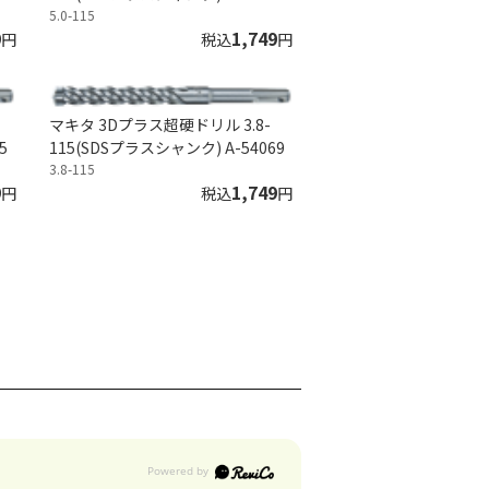
5.0-115
9
1,749
円
税込
円
マキタ 3Dプラス超硬ドリル 3.8-
5
115(SDSプラスシャンク) A-54069
3.8-115
9
1,749
円
税込
円