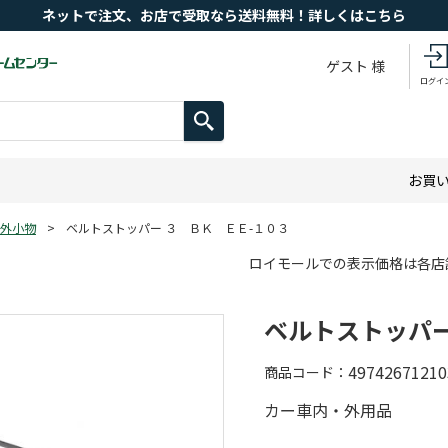
ネットで注文、お店で受取なら送料無料！詳しくはこちら
ゲスト 様
ログイ
お買
外小物
>
ベルトストッパー ３ ＢＫ ＥＥ-１０３
ロイモールでの表示価格は各店
ベルトストッパー
49742671210
商品コード
カー車内・外用品