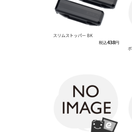
スリムストッパー BK
438
税込
円
ボ