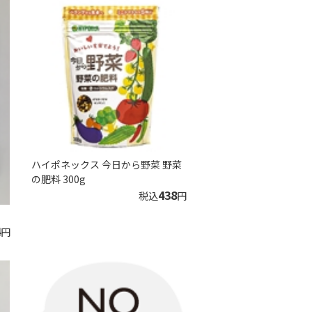
ハイポネックス 今日から野菜 野菜
の肥料 300g
438
税込
円
4
円