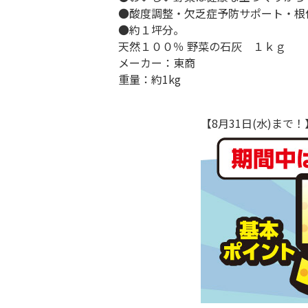
●酸度調整・欠乏症予防サポート・根
●約１坪分。
天然１００％ 野菜の石灰 １ｋｇ
メーカー：東商
重量：約1kg
【8月31日(水)ま