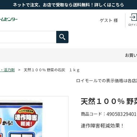
ネットで注文、お店で受取なら送料無料！詳しくはこちら
ゲスト 様
ログイ
お買
・活力剤
>
天然１００％ 野菜の石灰 １ｋｇ
ロイモールでの表示価格は各店
天然１００％ 野
49058329401
商品コード
連作障害軽減効果！