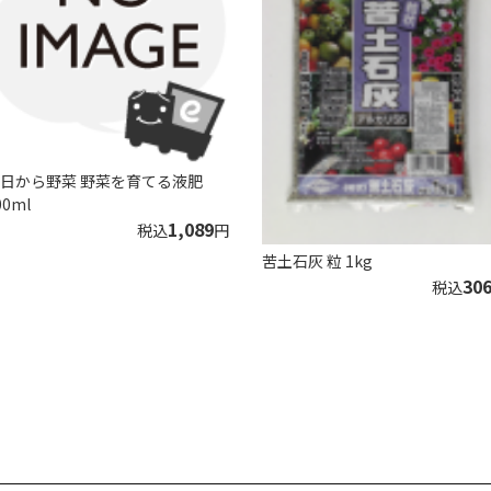
日から野菜 野菜を育てる液肥
00ml
1,089
税込
円
苦土石灰 粒 1kg
30
税込