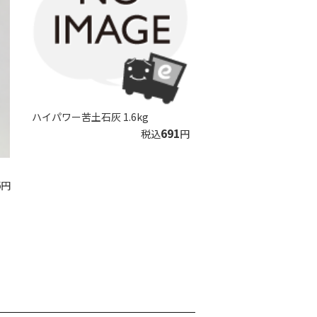
ハイパワー苦土石灰 1.6kg
691
税込
円
6
円