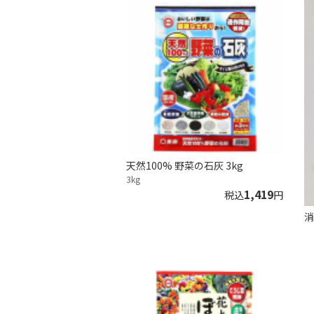
天然100% 野菜の石灰 3kg
3kg
1,419
税込
円
消