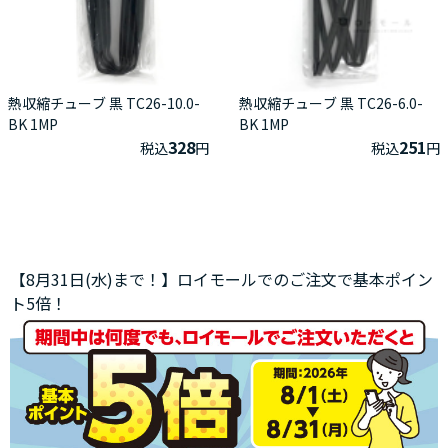
熱収縮チューブ 黒 TC26-10.0-
熱収縮チューブ 黒 TC26-6.0-
BK 1MP
BK 1MP
328
251
税込
円
税込
円
【8月31日(水)まで！】ロイモールでのご注文で基本ポイン
ト5倍！