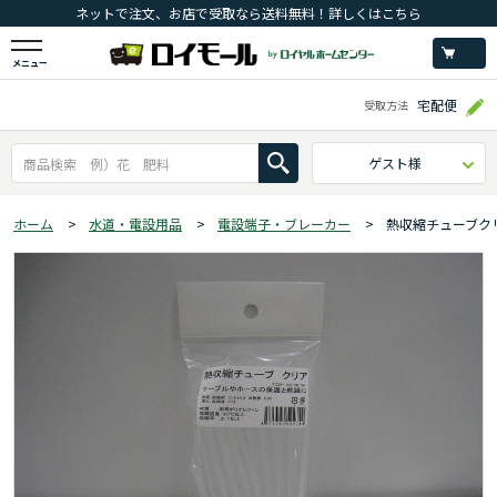
ネットで注文、お店で受取なら送料無料！詳しくはこちら
メニュー
宅配便
受取方法
ゲスト様
ホーム
>
水道・電設用品
>
電設端子・ブレーカー
>
熱収縮チューブク