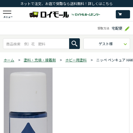
ネットで注文、お店で受取なら送料無料！詳しくはこちら
メニュー
宅配便
受取方法
ゲスト様
ホーム
>
塗料・充填・接着剤
>
ホビー用塗料
>
ニッペ ペンキュア HAK