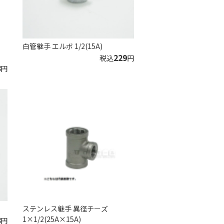
白管継手 エルボ 1/2(15A)
229
税込
円
8
円
ステンレス継手 異径チーズ
8
1×1/2(25A×15A)
円