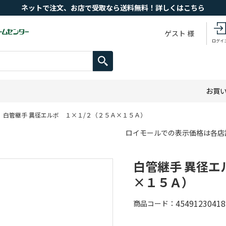
ネットで注文、お店で受取なら送料無料！詳しくはこちら
ゲスト 様
ログイ
お買
白管継手 異径エルボ １×１/２（２５Ａ×１５Ａ）
ロイモールでの表示価格は各店
白管継手 異径エ
×１５Ａ）
45491230418
商品コード