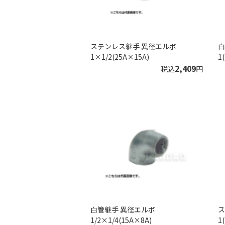
ステンレス継手 異径エルボ
白
1×1/2(25A×15A)
1
2,409
税込
円
白管継手 異径エルボ
ス
1/2×1/4(15A×8A)
1