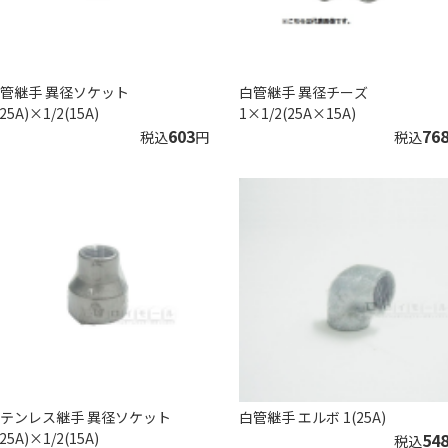
管継手 異径ソケット
白管継手 異径チーズ
(25A)×1/2(15A)
1×1/2(25A×15A)
603
76
税込
円
税込
テンレス継手 異径ソケット
白管継手 エルボ 1(25A)
(25A)×1/2(15A)
54
税込