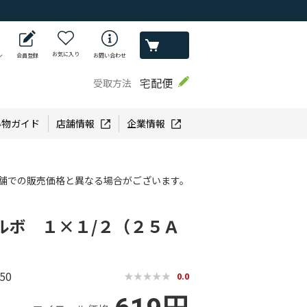
お気に入り
ン
会員登録
お問い合わせ
宅配便
受取方法
い物ガイド
店舗情報
企業情報
舗での販売価格と異なる場合がございます。
ルボ １×１/２（２５Ａ
50
0.0