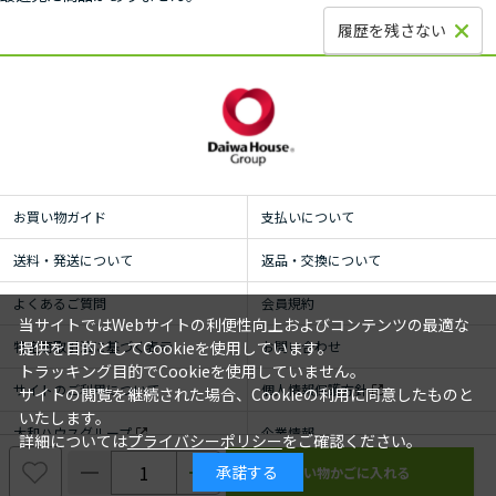
履歴を残さない
お買い物ガイド
支払いについて
送料・発送について
返品・交換について
よくあるご質問
会員規約
当サイトではWebサイトの利便性向上およびコンテンツの最適な
特定商取引法に基づく表示
お問い合わせ
提供を目的としてCookieを使用しています。
トラッキング目的でCookieを使用していません。
サイトのご利用について
個人情報保護方針
サイトの閲覧を継続された場合、Cookieの利用に同意したものと
いたします。
大和ハウスグループ
企業情報
詳細については
プライバシーポリシー
をご確認ください。
承諾する
© ROYAL HOMECENTER Co.,Ltd. ALL RIGHTS RESERVED.