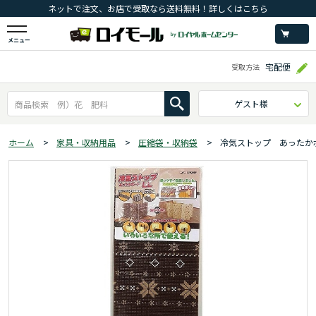
ネットで注文、お店で受取なら送料無料！詳しくはこちら
メニュー
宅配便
受取方法
ゲスト様
ホーム
>
家具・収納用品
>
圧縮袋・収納袋
>
冷気ストップ あったか