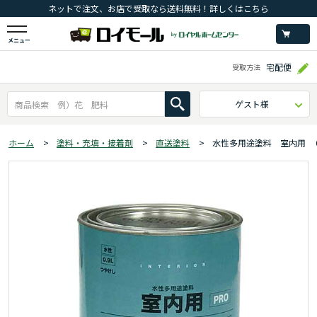
ネットで注文、お店で受取なら送料無料！詳しくはこちら
メニュー
宅配便
受取方法
ゲスト様
ホーム
>
塗料・充填・接着剤
>
直送塗料
>
水性多用途塗料 室内用 ０.９L