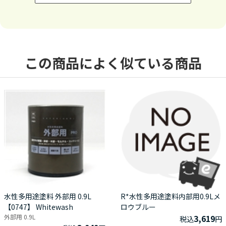
この商品によく似ている商品
水性多用途塗料 外部用 0.9L
R*水性多用途塗料内部用0.9Lメ
【0747】 Whitewash
ロウブルー
外部用 0.9L
3,619
税込
円