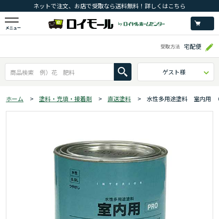
ネットで注文、お店で受取なら送料無料！詳しくはこちら
メニュー
宅配便
受取方法
ゲスト様
ホーム
>
塗料・充填・接着剤
>
直送塗料
>
水性多用途塗料 室内用 ０.９L 【