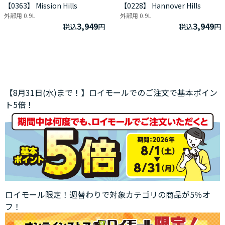
【0363】 Mission Hills
【0228】 Hannover Hills
外部用 0.9L
外部用 0.9L
3,949
3,949
税込
円
税込
円
【8月31日(水)まで！】ロイモールでのご注文で基本ポイン
ト5倍！
ロイモール限定！週替わりで対象カテゴリの商品が5％オ
フ！