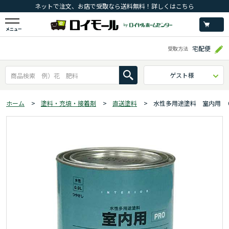
ネットで注文、お店で受取なら送料無料！詳しくはこちら
メニュー
宅配便
受取方法
ゲスト様
ホーム
>
塗料・充填・接着剤
>
直送塗料
>
水性多用途塗料 室内用 ０.９L