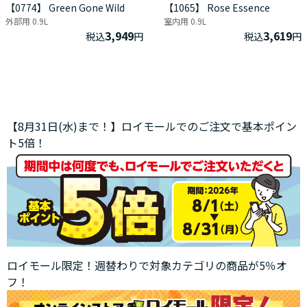
【0774】 Green Gone Wild
【1065】 Rose Essence
外部用 0.9L
室内用 0.9L
3,949
3,619
税込
円
税込
円
【8月31日(水)まで！】ロイモールでのご注文で基本ポイン
ト5倍！
ロイモール限定！週替わりで対象カテゴリの商品が5％オ
フ！