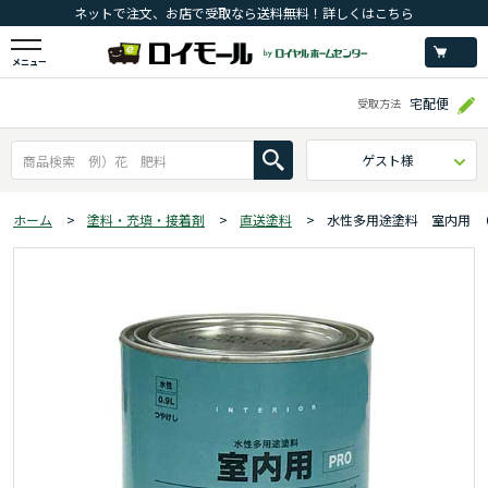
ネットで注文、お店で受取なら送料無料！詳しくはこちら
メニュー
宅配便
受取方法
ゲスト様
ホーム
>
塗料・充填・接着剤
>
直送塗料
>
水性多用途塗料 室内用 ０.９L 