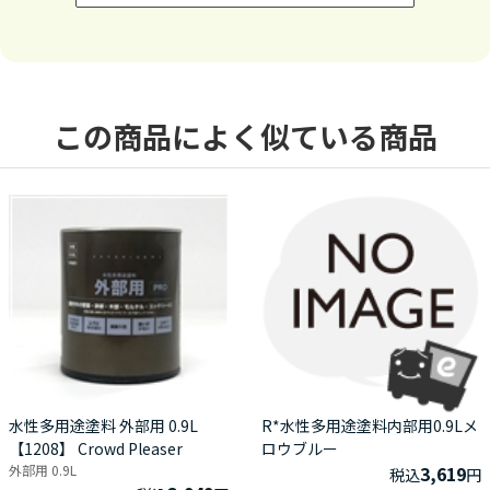
この商品によく似ている商品
水性多用途塗料 外部用 0.9L
R*水性多用途塗料内部用0.9Lメ
【1208】 Crowd Pleaser
ロウブルー
外部用 0.9L
3,619
税込
円