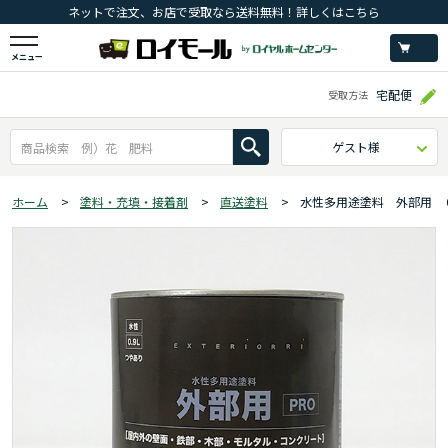
ネットで注文、お店で受取なら送料無料！詳しくはこちら
メニュー
宅配便
受取方法
ゲスト様
ホーム
>
塗料・充填・接着剤
>
直送塗料
>
水性多用途塗料 外部用 ０.９L 【