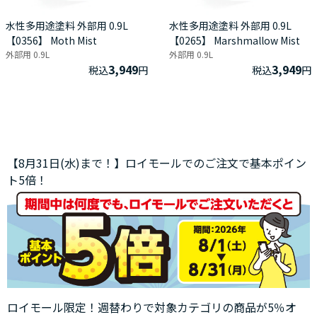
水性多用途塗料 外部用 0.9L
水性多用途塗料 外部用 0.9L
【0356】 Moth Mist
【0265】 Marshmallow Mist
外部用 0.9L
外部用 0.9L
3,949
3,949
税込
円
税込
円
【8月31日(水)まで！】ロイモールでのご注文で基本ポイン
ト5倍！
ロイモール限定！週替わりで対象カテゴリの商品が5％オ