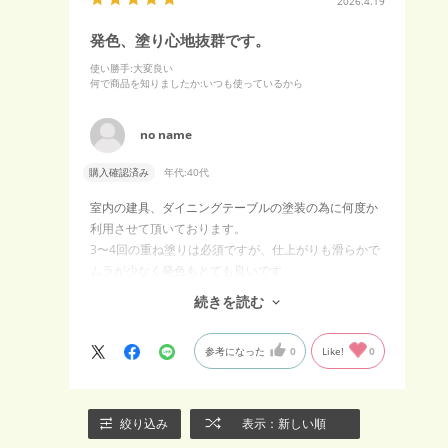
2026.4.19
発色、塗り心地抜群です。
使い勝手
:大変良い
何で商品を知りましたか
:いつも使っているから
no name
購入確認済み
年代:
40代
室内の建具、ダイニングテーブルの塗装の為に何度か
利用させて頂いております。
3〜4回の重ね塗りは必須ですが、仕上がりも滑らかで
ムラが少なく発色もとても良いです。
0.9ℓの更に一つ下のサイズや、スワッチにかなり近い
続きを読む
発色ですが少量のサンプルの販売があると嬉しいで
す。
参考になった
0
Like!
0
また利用させて頂きます。
絞り込み
表示：新しい順