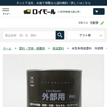
ネットで注文、お店で受取なら送料無料！詳しくはこちら
メニュー
宅配便
受取方法
ゲスト様
ホーム
>
塗料・充填・接着剤
>
直送塗料
>
水性多用途塗料 外部用 ０.９L