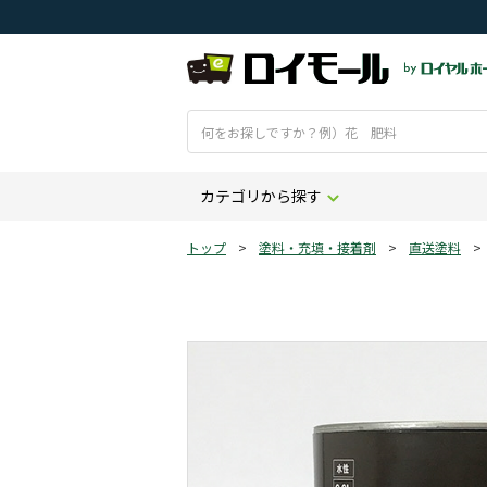
カテゴリから探す
トップ
>
塗料・充填・接着剤
>
直送塗料
>