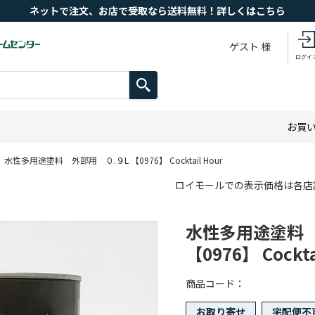
ネットで注文、お店で受取なら送料無料！詳しくはこちら
ゲスト 様
ログイ
お買
水性多用途塗料 外部用 ０.９L 【0976】 Cocktail Hour
ロイモールでの表示価格は各店
水性多用途塗料 
【0976】 Cockta
商品コード
お取り寄せ
宅配便不