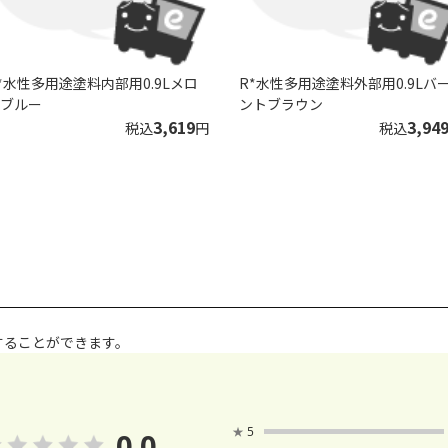
*水性多用途塗料内部用0.9Lメロ
R*水性多用途塗料外部用0.9Lバ
ブルー
ントブラウン
3,619
3,94
税込
円
税込
することができます。
★
5
0.0