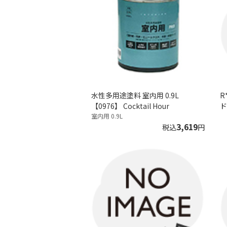
水性多用途塗料 室内用 0.9L
R
【0976】 Cocktail Hour
ド
室内用 0.9L
3,619
税込
円