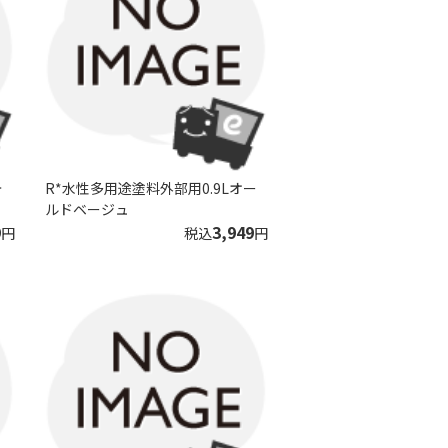
ォ
R*水性多用途塗料外部用0.9Lオー
ルドベージュ
9
3,949
円
税込
円