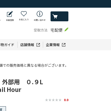
お気に入り
ン
会員登録
お問い合わせ
宅配便
受取方法
い物ガイド
店舗情報
企業情報
舗での販売価格と異なる場合がございます。
外部用 ０.９L
il Hour
0.0
可