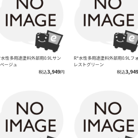
*水性多用途塗料外部用0.9Lサン
R*水性多用途塗料外部用0.9Lフ
ベージュ
レストグリーン
3,949
3,94
税込
円
税込