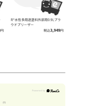
ー
R*水性多用途塗料外部用0.9Lプラ
ウドプリーザー
9
3,949
円
税込
円
(0)