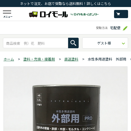
ネットで注文、お店で受取なら送料無料！詳しくはこちら
メニュー
宅配便
受取方法
ゲスト様
ホーム
>
塗料・充填・接着剤
>
直送塗料
>
水性多用途塗料 外部用 ０.９L