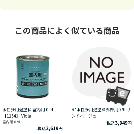
この商品によく似ている商品
水性多用途塗料 室内用 0.9L
R*水性多用途塗料外部用0.9Lサ
【1154】 Viola
ンドベージュ
室内用 0.9L
3,949
税込
円
3,619
税込
円