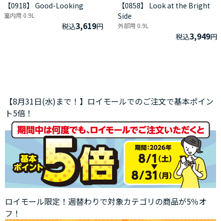
【0918】 Good-Looking
【0858】 Look at the Bright
室内用 0.9L
Side
3,619
税込
円
外部用 0.9L
3,949
税込
円
【8月31日(水)まで！】ロイモールでのご注文で基本ポイン
ト5倍！
ロイモール限定！週替わりで対象カテゴリの商品が5％オ
フ！