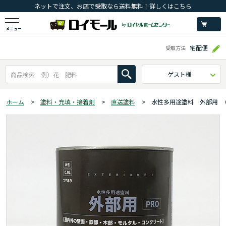
ネットで注文、お店で受取なら送料無料！詳しくはこちら
メニュー
宅配便
受取方法
ゲスト様
ホーム
>
塗料・充填・接着剤
>
直送塗料
>
水性多用途塗料 外部用 ０.９L