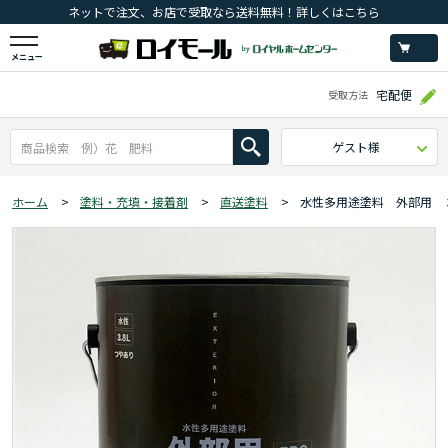
ネットで注文、お店で受取なら送料無料！詳しくはこちら
メニュー
宅配便
受取方法
ゲスト様
ホーム
>
塗料・充填・接着剤
>
直送塗料
>
水性多用途塗料 外部用 ３.８L 