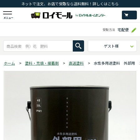
ネットで注文、お店で受取なら送料無料！詳しくはこちら
メニュー
宅配便
受取方法
ゲスト様
ホーム
>
塗料・充填・接着剤
>
直送塗料
>
水性多用途塗料 外部用 ３.８L