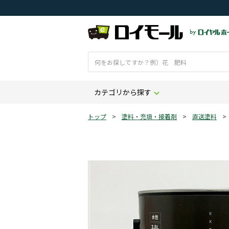
カテゴリから探す
トップ
>
塗料・充填・接着剤
>
直送塗料
>