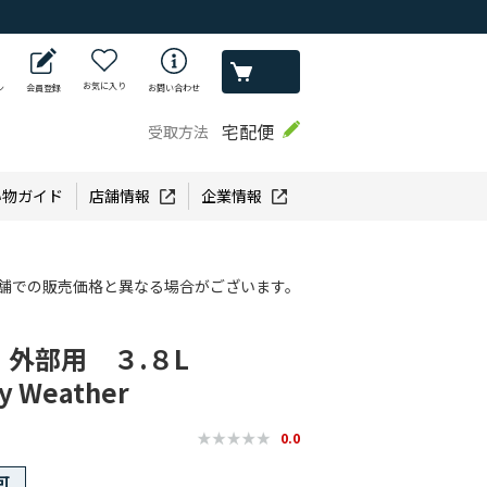
お気に入り
ン
会員登録
お問い合わせ
宅配便
受取方法
い物ガイド
店舗情報
企業情報
舗での販売価格と異なる場合がございます。
外部用 ３.８L
y Weather
0.0
可