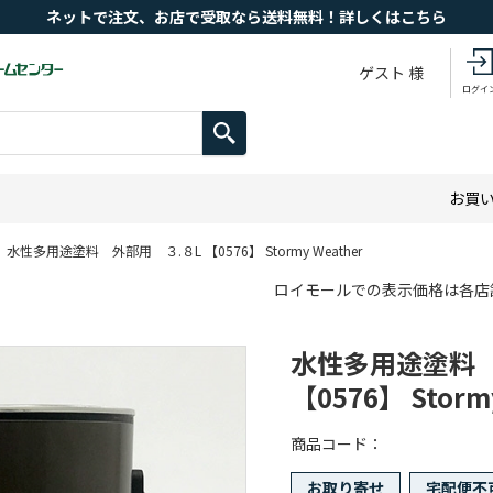
ネットで注文、お店で受取なら送料無料！詳しくはこちら
ゲスト 様
ログイ
お買
水性多用途塗料 外部用 ３.８L 【0576】 Stormy Weather
ロイモールでの表示価格は各店
水性多用途塗料 
【0576】 Storm
商品コード
お取り寄せ
宅配便不