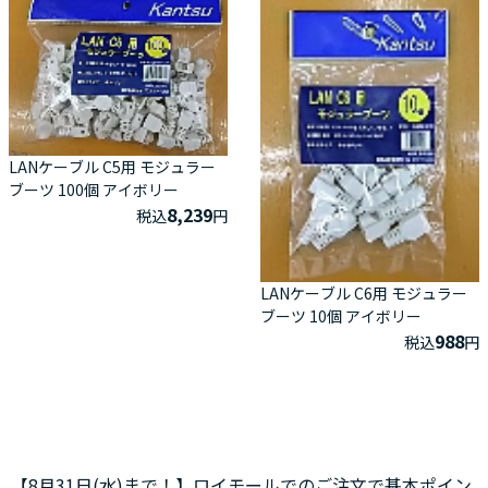
LANケーブル C5用 モジュラー
ブーツ 100個 アイボリー
8,239
税込
円
LANケーブル C6用 モジュラー
ブーツ 10個 アイボリー
988
税込
円
【8月31日(水)まで！】ロイモールでのご注文で基本ポイン