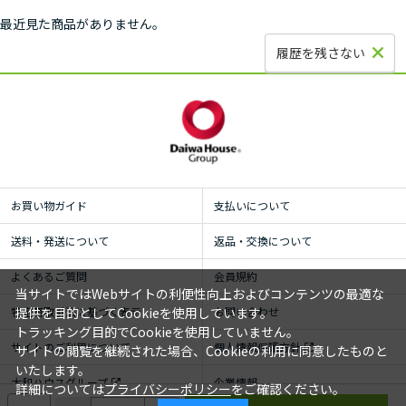
最近見た商品がありません。
履歴を残さない
お買い物ガイド
支払いについて
送料・発送について
返品・交換について
よくあるご質問
会員規約
当サイトではWebサイトの利便性向上およびコンテンツの最適な
特定商取引法に基づく表示
お問い合わせ
提供を目的としてCookieを使用しています。
トラッキング目的でCookieを使用していません。
サイトのご利用について
個人情報保護方針
サイトの閲覧を継続された場合、Cookieの利用に同意したものと
いたします。
大和ハウスグループ
企業情報
詳細については
プライバシーポリシー
をご確認ください。