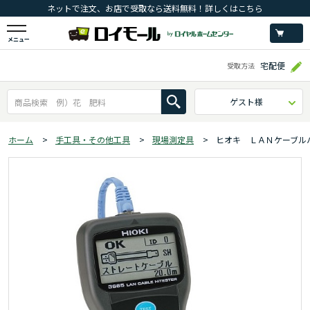
ネットで注文、お店で受取なら送料無料！詳しくはこちら
メニュー
宅配便
受取方法
ゲスト様
ホーム
>
手工具・その他工具
>
現場測定具
>
ヒオキ ＬＡＮケーブル