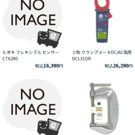
ヒオキ フレキシブル センサー
三和 クランプメータDC/AC両用
CT6280
DCL31DR
16,390
26,290
税込
円
税込
円