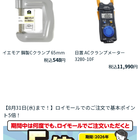
イエモア 鋼製Cクランプ 65mm
日置 ACクランプメーター
548
3280-10F
税込
円
11,990
税込
円
【8月31日(水)まで！】ロイモールでのご注文で基本ポイン
ト5倍！