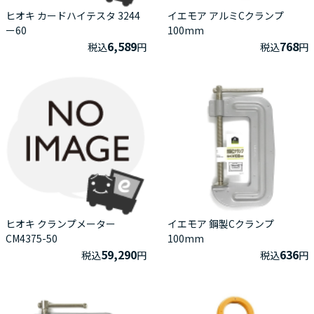
ヒオキ カードハイテスタ 3244
イエモア アルミCクランプ
ー60
100mm
6,589
768
税込
円
税込
円
ヒオキ クランプメーター
イエモア 鋼製Cクランプ
CM4375-50
100mm
59,290
636
税込
円
税込
円