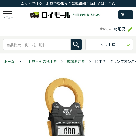
ネットで注文、お店で受取なら送料無料！詳しくはこちら
メニュー
宅配便
受取方法
ゲスト様
ホーム
>
手工具・その他工具
>
現場測定具
>
ヒオキ クランプオンハ