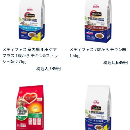
メディファス 室内猫 毛玉ケア
メディファス 7歳から チキン味
プラス 1歳から チキン&フィッ
1.5kg
シュ味 2.7kg
1,639
税込
円
2,739
税込
円