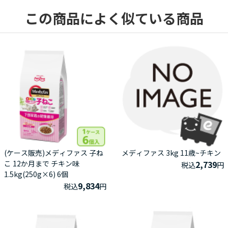
この商品によく似ている商品
(ケース販売)メディファス 子ね
メディファス 3kg 11歳~チキン
こ 12か月まで チキン味
2,739
税込
円
1.5kg(250g×6) 6個
9,834
税込
円