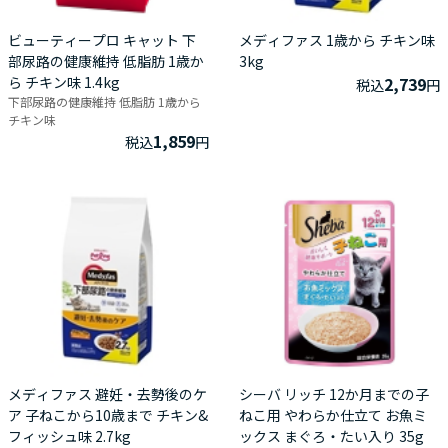
ビューティープロ キャット 下
メディファス 1歳から チキン味
部尿路の健康維持 低脂肪 1歳か
3kg
ら チキン味 1.4kg
2,739
税込
円
下部尿路の健康維持 低脂肪 1歳から
チキン味
1,859
税込
円
メディファス 避妊・去勢後のケ
シーバ リッチ 12か月までの子
ア 子ねこから10歳まで チキン&
ねこ用 やわらか仕立て お魚ミ
フィッシュ味 2.7kg
ックス まぐろ・たい入り 35g