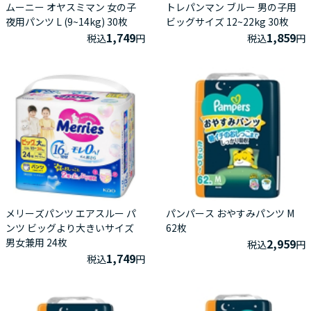
ムーニー オヤスミマン 女の子
トレパンマン ブルー 男の子用
夜用パンツ L (9~14kg) 30枚
ビッグサイズ 12~22kg 30枚
1,749
1,859
税込
円
税込
円
メリーズパンツ エアスルー パ
パンパース おやすみパンツ M
ンツ ビッグより大きいサイズ
62枚
男女兼用 24枚
2,959
税込
円
1,749
税込
円