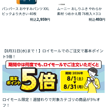
パンパース おやすみパンツ XXL
ムーニー おしりふき やわらか
ビックより大きい 40枚
素材 つめかえ用 76枚入×3コ
2,959
493
税込
円
税込
円
【8月31日(水)まで！】ロイモールでのご注文で基本ポイン
ト5倍！
ロイモール限定！週替わりで対象カテゴリの商品が5％オ
フ！