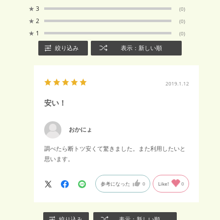
★
3
(0)
★
2
(0)
★
1
(0)
絞り込み
表示：新しい順
2019.1.12
安い！
おかにょ
調べたら断トツ安くて驚きました。また利用したいと
思います。
参考になった
0
Like!
0
絞り込み
表示：新しい順