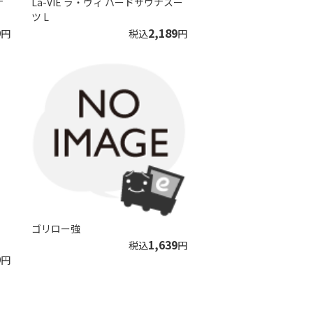
ナ
La-VIE ラ・ヴィ ハードサウナスー
ツ L
9
2,189
円
税込
円
ゴリロー強
1,639
税込
円
9
円