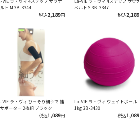
a-VIE ラ・ヴィ 4ステップ サウナ
La-VIE ラ・ヴィ 4ステップ サウ
ルト M 3B-3344
ベルト S 3B-3347
2,189
2,18
税込
円
税込
a-VIE ラ・ヴィ ひっそり細うで 補
La-VIE ラ・ヴィ ウェイトボール
サポーター 2枚組 ブラック
1kg 3B-3430
1,089
1,08
税込
円
税込