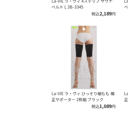
La-VIE ラ・ヴィ 4ステップ サウナ
L
ベルト L 3B-3345
ベ
2,189
税込
円
La-VIE ラ・ヴィ ひっそり細もも 補
L
正サポーター 2枚組 ブラック
正
1,089
税込
円