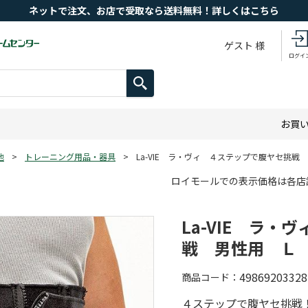
ネットで注文、お店で受取なら送料無料！詳しくはこちら
ゲスト 様
ログイ
お買
他
>
トレーニング用品・器具
>
La-VIE ラ・ヴィ ４ステップで腹ヤセ挑戦
ロイモールでの表示価格は各店
La-VIE ラ
戦 男性用 Ｌ
49869203328
商品コード
４ステップで腹ヤセ挑戦