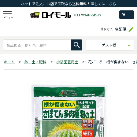
ネットで注文、お店で受取なら送料無料！詳しくはこちら
メニュー
宅配便
受取方法
ゲスト様
ホーム
>
鉢・土・肥料
>
小袋園芸用土
>
花ごころ 根が傷まない さ