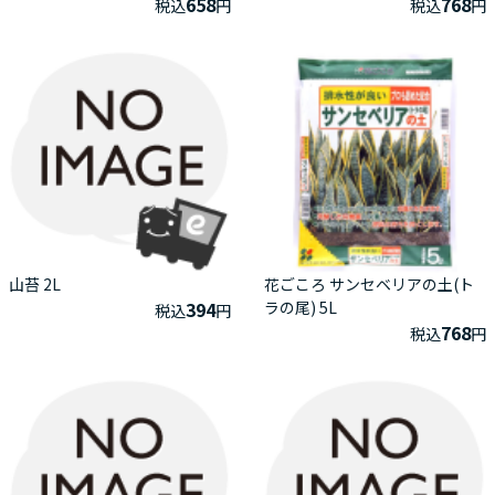
658
768
税込
円
税込
円
山苔 2L
花ごころ サンセベリアの土(ト
394
ラの尾) 5L
税込
円
768
税込
円