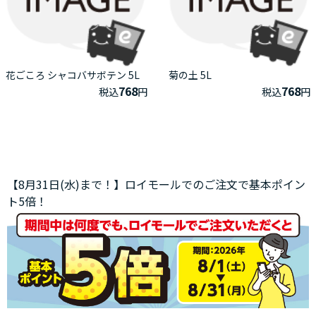
花ごころ シャコバサボテン 5L
菊の土 5L
768
768
税込
円
税込
円
【8月31日(水)まで！】ロイモールでのご注文で基本ポイン
ト5倍！