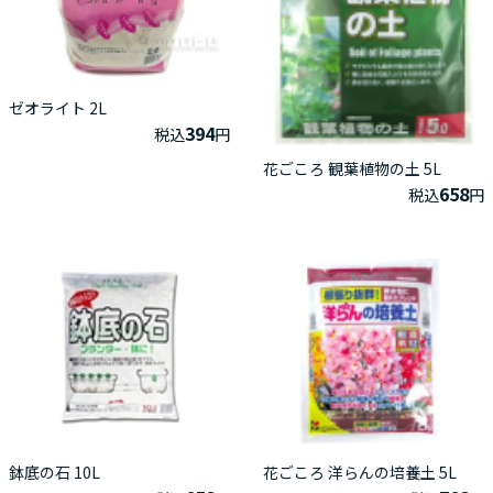
ゼオライト 2L
394
税込
円
花ごころ 観葉植物の土 5L
658
税込
円
鉢底の石 10L
花ごころ 洋らんの培養土 5L