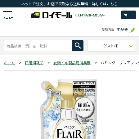
ネットで注文、お店で受取なら送料無料！詳しくはこちら
メニュー
宅配便
受取方法
ゲスト様
ホーム
>
日用消耗品
>
衣類・布製品用消臭剤
>
ハミング フレアフレ