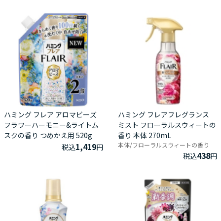
ハミング フレア アロマビーズ
ハミング フレアフレグランス
フラワーハーモニー&ライトム
ミスト フローラルスウィートの
スクの香り つめかえ用 520g
香り 本体 270mL
1,419
本体/フローラルスウィートの香り
税込
円
438
税込
円