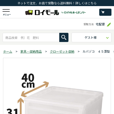
ネットで注文、お店で受取なら送料無料！詳しくはこちら
メニュー
宅配便
受取方法
ゲスト様
ホーム
>
家具・収納用品
>
クローゼット収納
>
カバゾコ ４５深型 