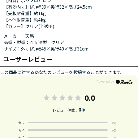
【材質】ポリプロピレン
【有効内寸】(約)幅39×奥行32×高さ24.5cm
【天板耐荷重】約1kg
【本体耐荷重】約4kg
【カラー】クリア(半透明)
メーカー：天馬
品番・型番：４５深型 クリア
サイズ：外寸(約)幅45×奥行40×高さ31cm
ユーザーレビュー
この商品に対するあなたのレビューを投稿することができます。
0.0
0
レビュー件数：
件
★
5
(0)
★
4
(0)
★
3
(0)