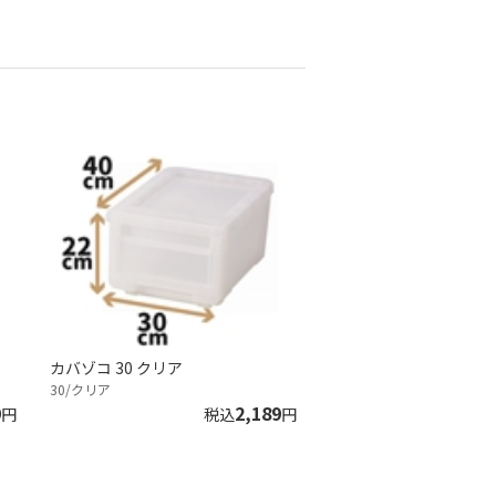
カバゾコ 30 クリア
30/クリア
9
2,189
円
税込
円