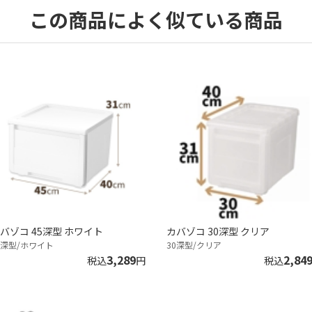
この商品によく似ている商品
バゾコ 45深型 ホワイト
カバゾコ 30深型 クリア
5深型/ホワイト
30深型/クリア
3,289
2,84
税込
円
税込