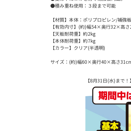
●積み重ね使用：３段まで可能
【材質】本体：ポリプロピレン/補強
【有効内寸】(約)幅54×奥行32×高さ24
【天板耐荷重】約2kg
【本体耐荷重】約7kg
【カラー】クリア(半透明)
サイズ：(約)幅60×奥行40×高さ31c
【8月31日(水)ま