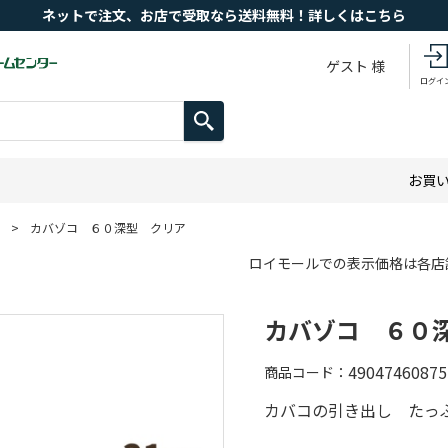
ネットで注文、お店で受取なら送料無料！詳しくはこちら
ゲスト 様
ログイ
お買
>
カバゾコ ６０深型 クリア
ロイモールでの表示価格は各店
カバゾコ ６０
49047460875
商品コード
カバコの引き出し たっ