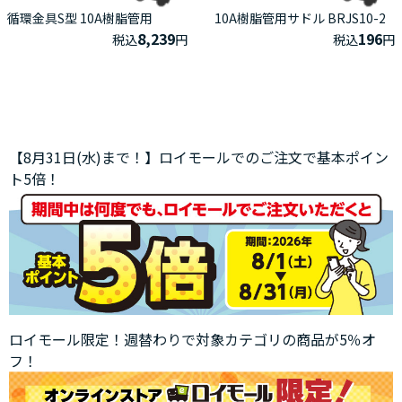
循環金具S型 10A樹脂管用
10A樹脂管用サドル BRJS10-2
8,239
196
税込
円
税込
円
【8月31日(水)まで！】ロイモールでのご注文で基本ポイン
ト5倍！
ロイモール限定！週替わりで対象カテゴリの商品が5％オ
フ！