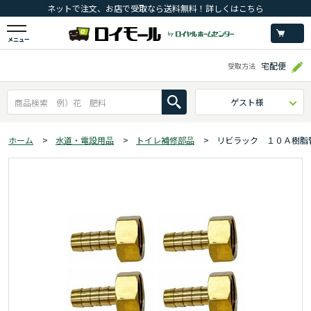
ネットで注文、お店で受取なら送料無料！詳しくはこちら
メニュー
宅配便
受取方法
ゲスト様
ホーム
>
水道・電設用品
>
トイレ補修部品
>
リビラック １０Ａ樹脂