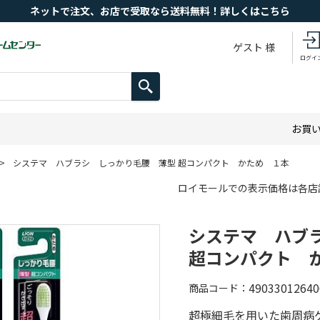
ネットで注文、お店で受取なら送料無料！詳しくはこちら
ゲスト 様
ログイ
お買
>
システマ ハブラシ しっかり毛腰 薄型 超コンパクト かため １本
ロイモールでの表示価格は各店
システマ ハブ
超コンパクト 
49033012640
商品コード
超極細毛を用いた歯周病