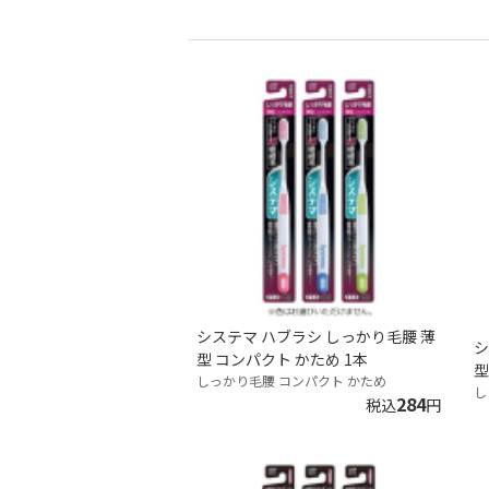
システマ ハブラシ しっかり毛腰 薄
シ
型 コンパクト かため 1本
型
しっかり毛腰 コンパクト かため
し
284
税込
円