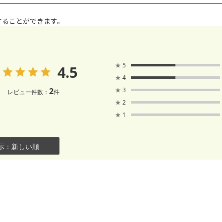
することができます。
★
5
4.5
★
4
2
★
3
レビュー件数：
件
★
2
★
1
示：新しい順