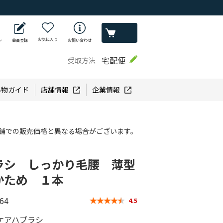
お気に入り
ン
会員登録
お問い合わせ
宅配便
受取方法
い物ガイド
店舗情報
企業情報
舗での販売価格と異なる場合がございます。
ラシ しっかり毛腰 薄型
かため １本
64
4.5
ケアハブラシ