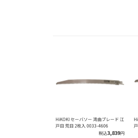
HiKOKI セーバソー 湾曲ブレード 江
H
戸目 荒目 2枚入 0033-4606
戸
3,839
税込
円