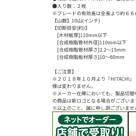
●入り数：２枚
※ブレードの有効長は全長より約６６
【山数】10山(インチ)
【切断目安(約)】
[木材板厚]110mm以下
[合成樹脂管材外径]110mm以下
[合成樹脂管材厚さ]2.2～15mm
[合成樹脂板材厚さ]10～60mm
【ご注意】
※２０１８年１０月より「HITACHI」
様は変わりません。
※メーカー在庫においても、製品切替
の商品は新ロゴとなる場合がございま
※以上のこと、誠に申し訳ございませ