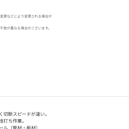
変更などにより変更される場合が
干色が異なる場合がございます。
く切断スピードが速い。
枝打ち作業。
ール（管材・板材）