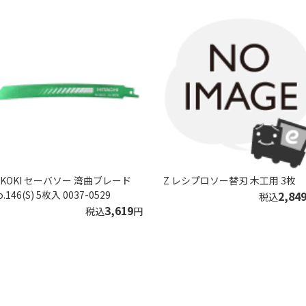
iKOKI セーバソー 湾曲ブレード
Z レシプロソー替刃 木工用 3枚
o.146(S) 5枚入 0037-0529
2,84
税込
3,619
税込
円