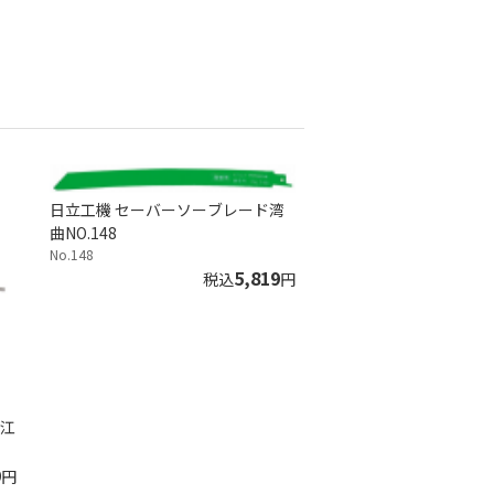
日立工機 セーバーソーブレード湾
曲NO.148
No.148
5,819
税込
円
 江
9
円