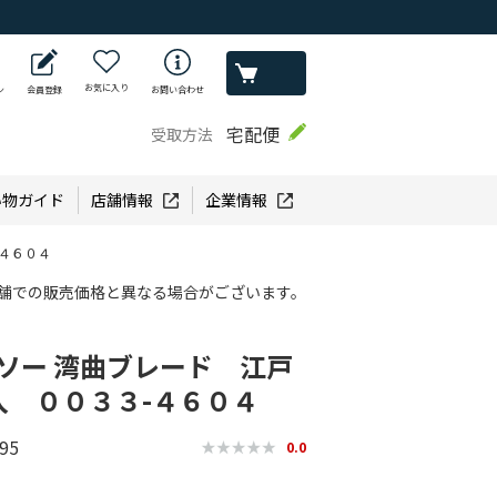
お気に入り
ン
会員登録
お問い合わせ
宅配便
受取方法
い物ガイド
店舗情報
企業情報
-４６０４
舗での販売価格と異なる場合がございます。
バソー 湾曲ブレード 江戸
入 ００３３-４６０４
95
0.0