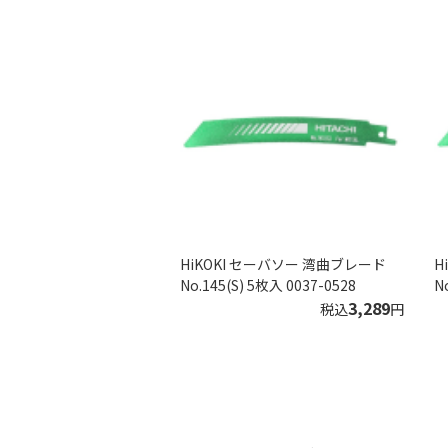
HiKOKI セーバソー 湾曲ブレード
H
No.145(S) 5枚入 0037-0528
N
3,289
税込
円