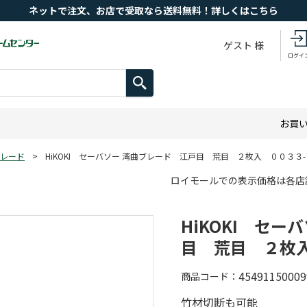
ネットで注文、お店で受取なら送料無料！詳しくはこちら
ゲスト 様
ログイ
お買
レード
>
HiKOKI セーバソー 湾曲ブレード 江戸目 荒目 ２枚入 ００３３
ロイモールでの表示価格は各店
HiKOKI セー
目 荒目 ２枚
45491150009
商品コード
竹材切断も可能