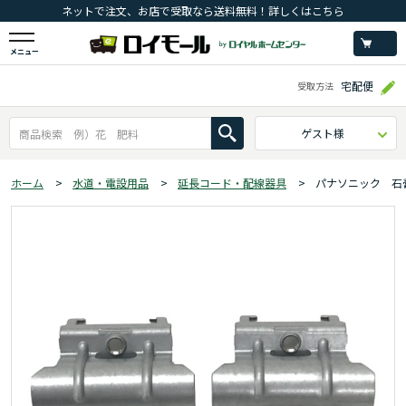
ネットで注文、お店で受取なら送料無料！詳しくはこちら
メニュー
宅配便
受取方法
ゲスト様
ホーム
>
水道・電設用品
>
延長コード・配線器具
>
パナソニック 石