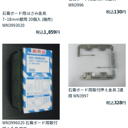
WN3996
130
税込
円
石膏ボード用はさみ金具
7~18mm壁用 20個入 (箱売)
WN3993020
1,859
税込
円
石膏ボード用取付押え金具 2連
用 WN3997
328
税込
円
WN3996020 石膏ボード用取付