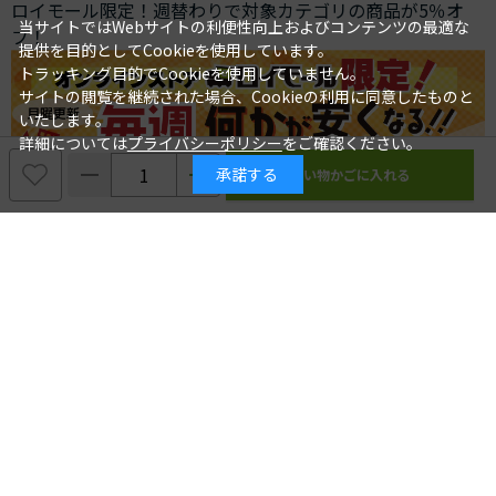
ロイモール限定！週替わりで対象カテゴリの商品が5％オ
当サイトではWebサイトの利便性向上およびコンテンツの最適な
フ！
提供を目的としてCookieを使用しています。
トラッキング目的でCookieを使用していません。
サイトの閲覧を継続された場合、Cookieの利用に同意したものと
いたします。
詳細については
プライバシーポリシー
をご確認ください。
承諾する
最近チェックした商品
最近見た商品がありません。
履歴を残さない