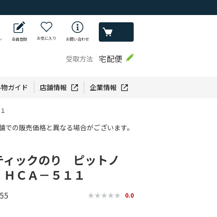
お気に入り
ン
会員登録
お問い合わせ
宅配便
受取方法
い物ガイド
店舗情報
企業情報
１１
舗での販売価格と異なる場合がございます。
ティックのり ピットノ
 ＨＣＡ－５１１
55
0.0