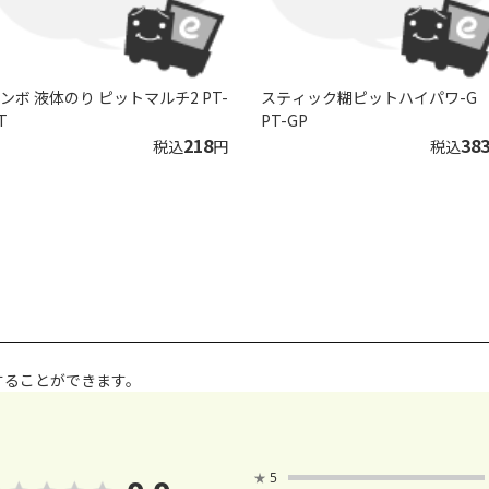
ンボ 液体のり ピットマルチ2 PT-
スティック糊ピットハイパワ-G
T
PT-GP
218
38
税込
円
税込
することができます。
★
5