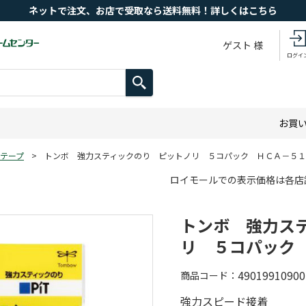
ネットで注文、お店で受取なら送料無料！詳しくはこちら
ゲスト 様
ログイ
お買
テープ
>
トンボ 強力スティックのり ピットノリ ５コパック ＨＣＡ－５
ロイモールでの表示価格は各店
トンボ 強力ス
リ ５コパック
49019910900
商品コード
強力スピード接着