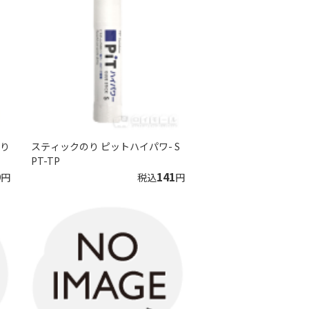
のり
スティックのり ピットハイパワ- S
PT-TP
9
141
円
税込
円