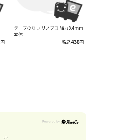
テープのり ノリノプロ 強力8.4mm
本体
3
438
円
税込
円
(0)