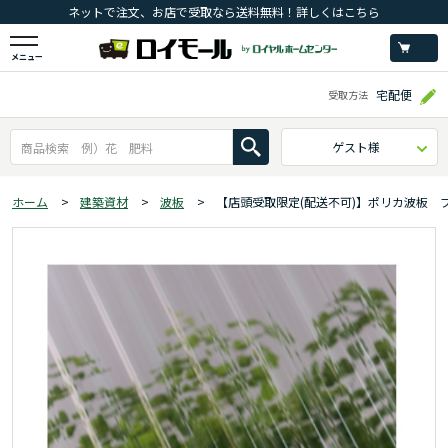
ネットで注文、お店で受取なら送料無料！詳しくはこちら
メニュー
宅配便
受取方法
ゲスト様
ホーム
>
建築資材
>
波板
>
【店頭受取限定(配送不可)】ポリカ波板 