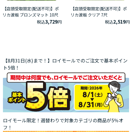
【店頭受取限定(配送不可)】ポ
【店頭受取限定(配送不可)】ポ
リカ波板 ブロンズマット 10尺
リカ波板 クリア 7尺
3,729
2,519
税込
円
税込
円
【8月31日(水)まで！】ロイモールでのご注文で基本ポイン
ト5倍！
ロイモール限定！週替わりで対象カテゴリの商品が5％オ
フ！