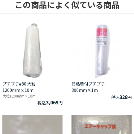
この商品によく似ている商品
プチプチ#80 大粒
弱粘着付プチプチ
1200mm×10m
300mm×1m
大粒1200mm×10m
328
税込
円
3,069
税込
円