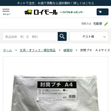
ネットで注文、お店で受取なら送料無料！詳しくはこちら
メニュー
宅配便
受取方法
ゲスト様
ホーム
>
文具・オフィス・梱包用品
>
緩衝材
>
封筒プチ Ａ４サイズ