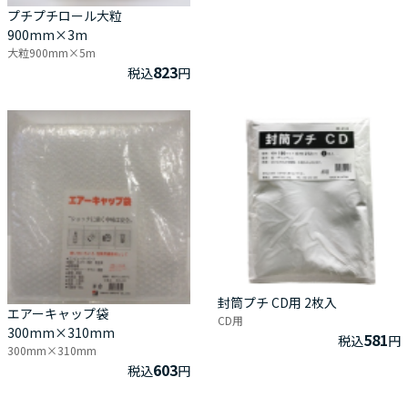
プチプチロール大粒
900mm×3m
大粒900mm×5m
823
税込
円
封筒プチ CD用 2枚入
エアーキャップ袋
CD用
300mm×310mm
581
税込
円
300mm×310mm
603
税込
円