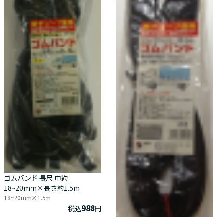
ゴムバンド 長尺 巾約
18~20mm×長さ約1.5m
18~20mm×1.5m
988
税込
円