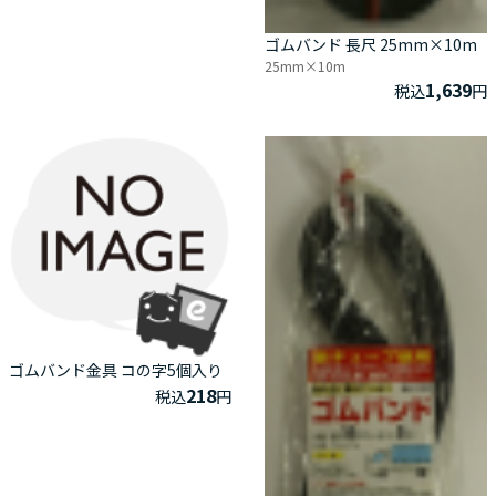
ゴムバンド 長尺 25mm×10m
25mm×10m
1,639
税込
円
ゴムバンド金具 コの字5個入り
218
税込
円