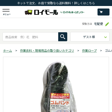
ネットで注文、お店で受取なら送料無料！詳しくはこちら
メニュー
宅配便
受取方法
ゲスト様
ホーム
>
作業衣料・現場用品の取り扱いカテゴリ
>
作業ロープ
>
ゴム