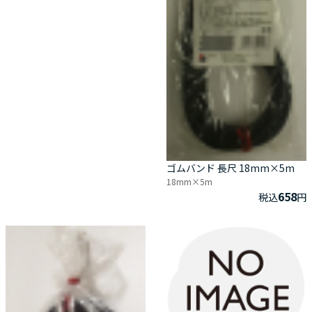
ゴムバンド 長尺 18mm×5m
18mm×5m
658
税込
円