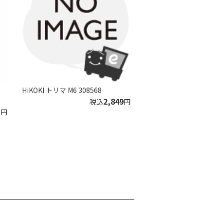
HiKOKI トリマ M6 308568
2,849
税込
円
1
円