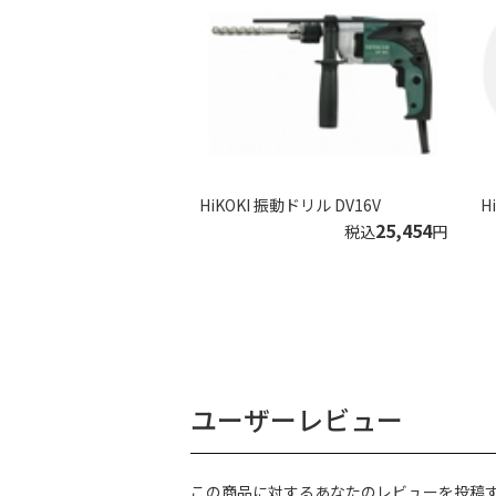
HiKOKI 振動ドリル DV16V
H
25,454
税込
円
ユーザーレビュー
この商品に対するあなたのレビューを投稿