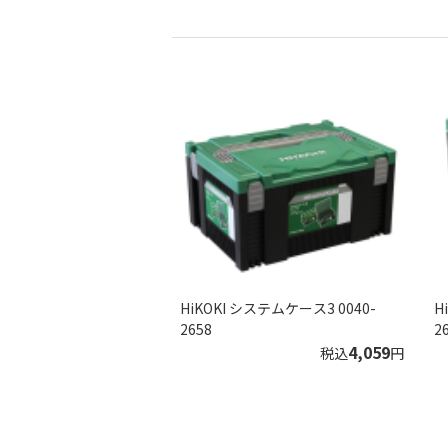
HiKOKI システムケース3 0040-
H
2658
2
4,059
税込
円