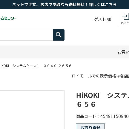
ネットで注文、お店で受取なら送料無料！詳しくはこちら
ゲスト 様
ログイ
お買
HiKOKI システムケース１ ００４０-２６５６
ロイモールでの表示価格は各店
HiKOKI シ
６５６
45491150940
商品コード
お取り寄せ