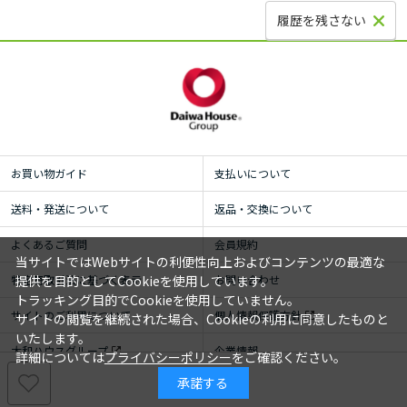
履歴を残さない
お買い物ガイド
支払いについて
送料・発送について
返品・交換について
よくあるご質問
会員規約
当サイトではWebサイトの利便性向上およびコンテンツの最適な
特定商取引法に基づく表示
お問い合わせ
提供を目的としてCookieを使用しています。
トラッキング目的でCookieを使用していません。
サイトのご利用について
個人情報保護方針
サイトの閲覧を継続された場合、Cookieの利用に同意したものと
いたします。
大和ハウスグループ
企業情報
詳細については
プライバシーポリシー
をご確認ください。
承諾する
© ROYAL HOMECENTER Co.,Ltd. ALL RIGHTS RESERVED.